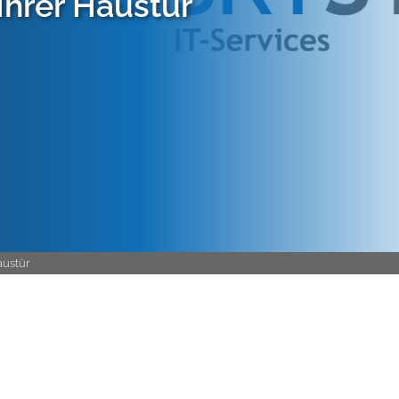
hrer Haustür
austür